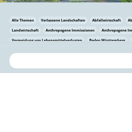
Alle Themen
Verlassene Landschaften
Abfallwirtschaft
A
Landwirtschaft
Anthropogene Immissionen
Anthropogene I
Vermeidung von Lebensmittelverlusten
Baden Württemberg
Bayern
Bayern
Beatmungssysteme
Beratung
Berlin
bilaterale Zu-sammenarbeit
Bildung
Bildung / Kommunikati
Pflanzenkohle
Biodiversität
Biodiversität
Biogas
Bioga
Vermeidung von Lebensmittelverlusten
Brandenburg
Breme
Bürgerwissenschaft
Capacity Building
Capacity Building
Kreislaufwirtschaft
Bürgerenergie
Bürgerbeteiligung
Bürg
Citizen Science
Klimawandel
Klimakrise
Klimaschutz
Kooperation
Kooperation mit KMU
Grenzüberschreitend
D
Deutscher Umweltpreis
Digitale Bildung
Digitaler Landschaf