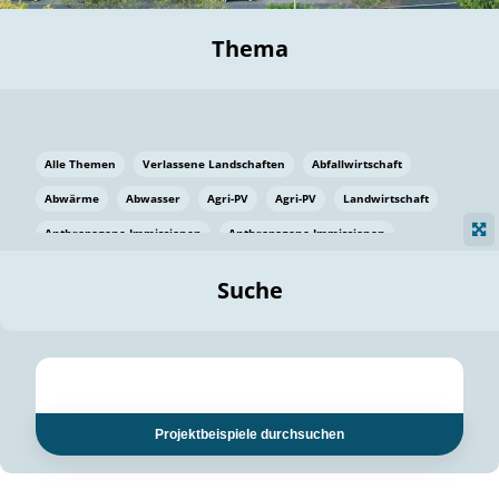
Thema
Alle Themen
Verlassene Landschaften
Abfallwirtschaft
Abwärme
Abwasser
Agri-PV
Agri-PV
Landwirtschaft
Anthropogene Immissionen
Anthropogene Immissionen
Vermeidung von Lebensmittelverlusten
Baden Württemberg
Suche
Ostsee
Bauen
Baumaterial
Bayern
Bayern
Beatmungssysteme
Beratung
Berlin
Bestäuber
bilaterale Zu-sammenarbeit
bilaterale Zu-sammenarbeit
Bildung
Bildung / Kommunikation
Projektbeispiele durchsuchen
Bildung für nachhaltige Entwicklung
Pflanzenkohle
Biodiversität
Biodiversität
Biogas
Biogas