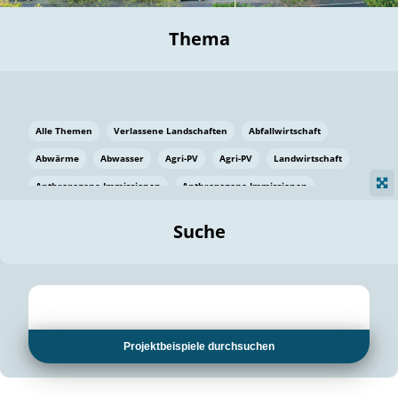
Thema
Alle Themen
Verlassene Landschaften
Abfallwirtschaft
Abwärme
Abwasser
Agri-PV
Agri-PV
Landwirtschaft
Anthropogene Immissionen
Anthropogene Immissionen
Vermeidung von Lebensmittelverlusten
Baden Württemberg
Suche
Ostsee
Bauen
Baumaterial
Bayern
Bayern
Beatmungssysteme
Beratung
Berlin
Bestäuber
bilaterale Zu-sammenarbeit
bilaterale Zu-sammenarbeit
Bildung
Bildung / Kommunikation
Projektbeispiele durchsuchen
Bildung für nachhaltige Entwicklung
Pflanzenkohle
Biodiversität
Biodiversität
Biogas
Biogas