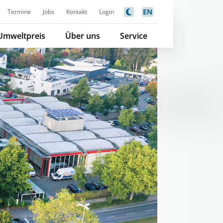
EN
Termine
Jobs
Kontakt
Login
Umweltpreis
Über uns
Service