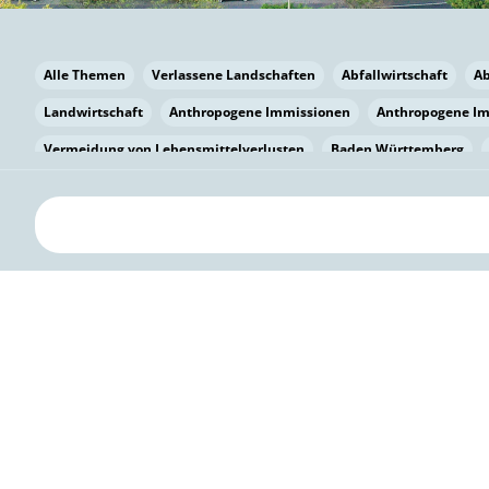
Alle Themen
Verlassene Landschaften
Abfallwirtschaft
A
Landwirtschaft
Anthropogene Immissionen
Anthropogene I
Vermeidung von Lebensmittelverlusten
Baden Württemberg
Bayern
Bayern
Beatmungssysteme
Beratung
Berlin
bilaterale Zu-sammenarbeit
Bildung
Bildung / Kommunikati
Pflanzenkohle
Biodiversität
Biodiversität
Biogas
Bioga
Vermeidung von Lebensmittelverlusten
Brandenburg
Breme
Bürgerwissenschaft
Capacity Building
Capacity Building
Kreislaufwirtschaft
Bürgerenergie
Bürgerbeteiligung
Bürg
Citizen Science
Klimawandel
Klimakrise
Klimaschutz
Kooperation
Kooperation mit KMU
Grenzüberschreitend
D
Deutscher Umweltpreis
Digitale Bildung
Digitaler Landschaf