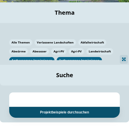
Thema
Alle Themen
Verlassene Landschaften
Abfallwirtschaft
Abwärme
Abwasser
Agri-PV
Agri-PV
Landwirtschaft
Anthropogene Immissionen
Anthropogene Immissionen
Vermeidung von Lebensmittelverlusten
Baden Württemberg
Suche
Ostsee
Bauen
Baumaterial
Bayern
Bayern
Beatmungssysteme
Beratung
Berlin
Bestäuber
bilaterale Zu-sammenarbeit
bilaterale Zu-sammenarbeit
Bildung
Bildung / Kommunikation
Projektbeispiele durchsuchen
Bildung für nachhaltige Entwicklung
Pflanzenkohle
Biodiversität
Biodiversität
Biogas
Biogas