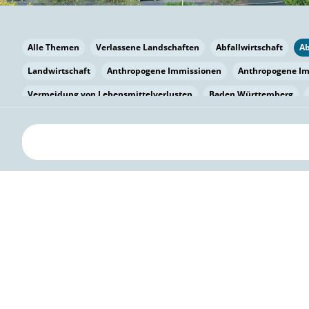
Alle Themen
Verlassene Landschaften
Abfallwirtschaft
A
Landwirtschaft
Anthropogene Immissionen
Anthropogene I
Vermeidung von Lebensmittelverlusten
Baden Württemberg
Bayern
Bayern
Beatmungssysteme
Beratung
Berlin
bilaterale Zu-sammenarbeit
Bildung
Bildung / Kommunikati
Pflanzenkohle
Biodiversität
Biodiversität
Biogas
Bioga
Vermeidung von Lebensmittelverlusten
Brandenburg
Breme
Bürgerwissenschaft
Capacity Building
Capacity Building
Kreislaufwirtschaft
Bürgerenergie
Bürgerbeteiligung
Bürg
Citizen Science
Klimawandel
Klimakrise
Klimaschutz
Kooperation
Kooperation mit KMU
Grenzüberschreitend
D
Deutscher Umweltpreis
Digitale Bildung
Digitaler Landschaf