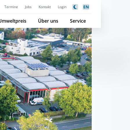
EN
Termine
Jobs
Kontakt
Login
Umweltpreis
Über uns
Service