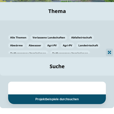
Thema
Alle Themen
Verlassene Landschaften
Abfallwirtschaft
Abwärme
Abwasser
Agri-PV
Agri-PV
Landwirtschaft
Anthropogene Immissionen
Anthropogene Immissionen
Vermeidung von Lebensmittelverlusten
Baden Württemberg
Suche
Ostsee
Bauen
Baumaterial
Bayern
Bayern
Beatmungssysteme
Beratung
Berlin
Bestäuber
bilaterale Zu-sammenarbeit
bilaterale Zu-sammenarbeit
Bildung
Bildung / Kommunikation
Projektbeispiele durchsuchen
Bildung für nachhaltige Entwicklung
Pflanzenkohle
Biodiversität
Biodiversität
Biogas
Biogas