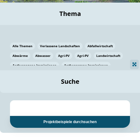
Thema
Alle Themen
Verlassene Landschaften
Abfallwirtschaft
Abwärme
Abwasser
Agri-PV
Agri-PV
Landwirtschaft
Anthropogene Immissionen
Anthropogene Immissionen
Vermeidung von Lebensmittelverlusten
Baden Württemberg
Suche
Ostsee
Bauen
Baumaterial
Bayern
Bayern
Beatmungssysteme
Beratung
Berlin
Bestäuber
bilaterale Zu-sammenarbeit
bilaterale Zu-sammenarbeit
Bildung
Bildung / Kommunikation
Projektbeispiele durchsuchen
Bildung für nachhaltige Entwicklung
Pflanzenkohle
Biodiversität
Biodiversität
Biogas
Biogas