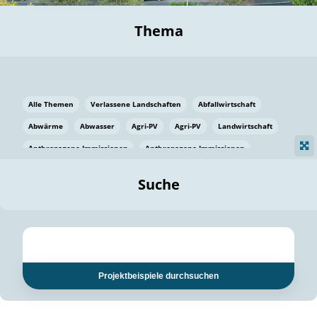
Thema
Alle Themen
Verlassene Landschaften
Abfallwirtschaft
Abwärme
Abwasser
Agri-PV
Agri-PV
Landwirtschaft
Anthropogene Immissionen
Anthropogene Immissionen
Vermeidung von Lebensmittelverlusten
Baden Württemberg
Suche
Ostsee
Bauen
Baumaterial
Bayern
Bayern
Beatmungssysteme
Beratung
Berlin
Bestäuber
bilaterale Zu-sammenarbeit
bilaterale Zu-sammenarbeit
Bildung
Bildung / Kommunikation
Projektbeispiele durchsuchen
Bildung für nachhaltige Entwicklung
Pflanzenkohle
Biodiversität
Biodiversität
Biogas
Biogas