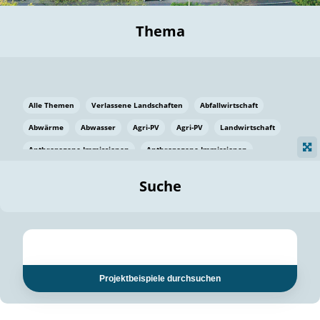
Thema
Alle Themen
Verlassene Landschaften
Abfallwirtschaft
Abwärme
Abwasser
Agri-PV
Agri-PV
Landwirtschaft
Anthropogene Immissionen
Anthropogene Immissionen
Vermeidung von Lebensmittelverlusten
Baden Württemberg
Suche
Ostsee
Bauen
Baumaterial
Bayern
Bayern
Beatmungssysteme
Beratung
Berlin
Bestäuber
bilaterale Zu-sammenarbeit
bilaterale Zu-sammenarbeit
Bildung
Bildung / Kommunikation
Projektbeispiele durchsuchen
Bildung für nachhaltige Entwicklung
Pflanzenkohle
Biodiversität
Biodiversität
Biogas
Biogas