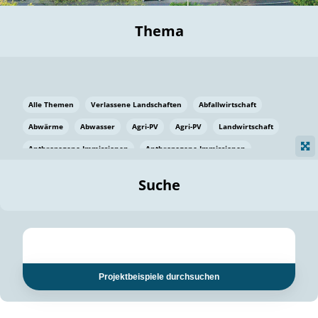
Thema
Alle Themen
Verlassene Landschaften
Abfallwirtschaft
Abwärme
Abwasser
Agri-PV
Agri-PV
Landwirtschaft
Anthropogene Immissionen
Anthropogene Immissionen
Vermeidung von Lebensmittelverlusten
Baden Württemberg
Suche
Ostsee
Bauen
Baumaterial
Bayern
Bayern
Beatmungssysteme
Beratung
Berlin
Bestäuber
bilaterale Zu-sammenarbeit
bilaterale Zu-sammenarbeit
Bildung
Bildung / Kommunikation
Projektbeispiele durchsuchen
Bildung für nachhaltige Entwicklung
Pflanzenkohle
Biodiversität
Biodiversität
Biogas
Biogas