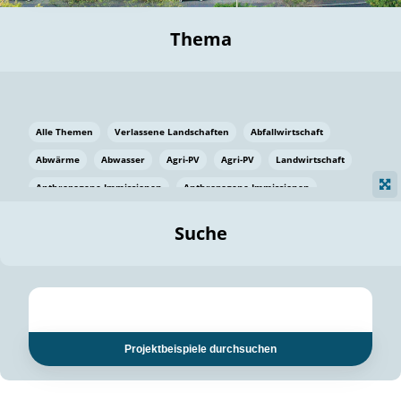
Thema
Alle Themen
Verlassene Landschaften
Abfallwirtschaft
Abwärme
Abwasser
Agri-PV
Agri-PV
Landwirtschaft
Anthropogene Immissionen
Anthropogene Immissionen
Vermeidung von Lebensmittelverlusten
Baden Württemberg
Suche
Ostsee
Bauen
Baumaterial
Bayern
Bayern
Beatmungssysteme
Beratung
Berlin
Bestäuber
bilaterale Zu-sammenarbeit
bilaterale Zu-sammenarbeit
Bildung
Bildung / Kommunikation
Projektbeispiele durchsuchen
Bildung für nachhaltige Entwicklung
Pflanzenkohle
Biodiversität
Biodiversität
Biogas
Biogas