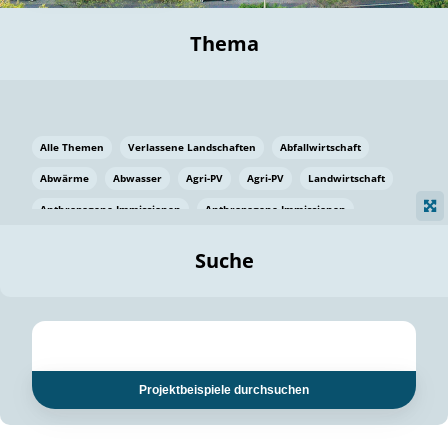
Thema
Alle Themen
Verlassene Landschaften
Abfallwirtschaft
Abwärme
Abwasser
Agri-PV
Agri-PV
Landwirtschaft
Anthropogene Immissionen
Anthropogene Immissionen
Vermeidung von Lebensmittelverlusten
Baden Württemberg
Suche
Ostsee
Bauen
Baumaterial
Bayern
Bayern
Beatmungssysteme
Beratung
Berlin
Bestäuber
bilaterale Zu-sammenarbeit
bilaterale Zu-sammenarbeit
Bildung
Bildung / Kommunikation
Projektbeispiele durchsuchen
Bildung für nachhaltige Entwicklung
Pflanzenkohle
Biodiversität
Biodiversität
Biogas
Biogas