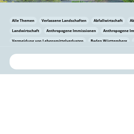
Alle Themen
Verlassene Landschaften
Abfallwirtschaft
A
Landwirtschaft
Anthropogene Immissionen
Anthropogene I
Vermeidung von Lebensmittelverlusten
Baden Württemberg
Bayern
Bayern
Beatmungssysteme
Beratung
Berlin
bilaterale Zu-sammenarbeit
Bildung
Bildung / Kommunikati
Pflanzenkohle
Biodiversität
Biodiversität
Biogas
Bioga
Vermeidung von Lebensmittelverlusten
Brandenburg
Breme
Bürgerwissenschaft
Capacity Building
Capacity Building
Kreislaufwirtschaft
Bürgerenergie
Bürgerbeteiligung
Bürg
Citizen Science
Klimawandel
Klimakrise
Klimaschutz
Kooperation
Kooperation mit KMU
Grenzüberschreitend
D
Deutscher Umweltpreis
Digitale Bildung
Digitaler Landschaf