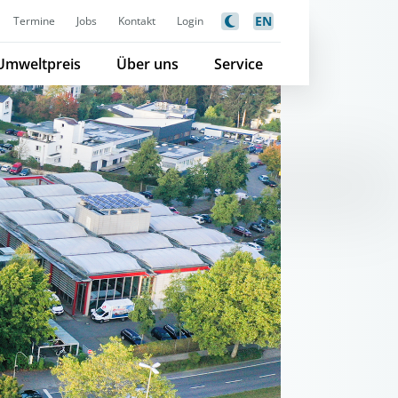
EN
Termine
Jobs
Kontakt
Login
Umweltpreis
Über uns
Service