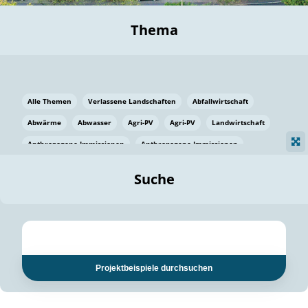
Thema
Alle Themen
Verlassene Landschaften
Abfallwirtschaft
Abwärme
Abwasser
Agri-PV
Agri-PV
Landwirtschaft
Anthropogene Immissionen
Anthropogene Immissionen
Vermeidung von Lebensmittelverlusten
Baden Württemberg
Suche
Ostsee
Bauen
Baumaterial
Bayern
Bayern
Beatmungssysteme
Beratung
Berlin
Bestäuber
bilaterale Zu-sammenarbeit
bilaterale Zu-sammenarbeit
Bildung
Bildung / Kommunikation
Projektbeispiele durchsuchen
Bildung für nachhaltige Entwicklung
Pflanzenkohle
Biodiversität
Biodiversität
Biogas
Biogas