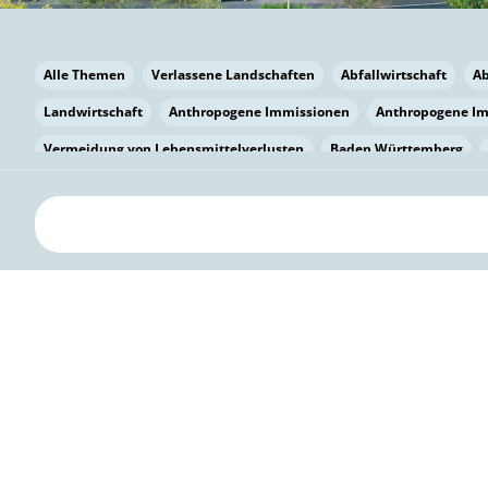
Alle Themen
Verlassene Landschaften
Abfallwirtschaft
A
Landwirtschaft
Anthropogene Immissionen
Anthropogene I
Vermeidung von Lebensmittelverlusten
Baden Württemberg
Bayern
Bayern
Beatmungssysteme
Beratung
Berlin
bilaterale Zu-sammenarbeit
Bildung
Bildung / Kommunikati
Pflanzenkohle
Biodiversität
Biodiversität
Biogas
Bioga
Vermeidung von Lebensmittelverlusten
Brandenburg
Breme
Bürgerwissenschaft
Capacity Building
Capacity Building
Circular Economy
Bürgerenergie
Bürgerbeteiligung
Citize
Bürgerwissenschaft
Klimawandel
Klimakrise
Klimaschutz
Kooperation
Kooperation mit KMU
Grenzüberschreitend
D
Deutscher Umweltpreis
Digitale Bildung
Digitaler Landschaf