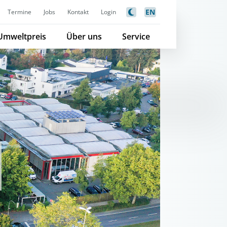
EN
Termine
Jobs
Kontakt
Login
Umweltpreis
Über uns
Service