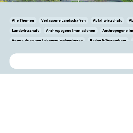
Alle Themen
Verlassene Landschaften
Abfallwirtschaft
A
Landwirtschaft
Anthropogene Immissionen
Anthropogene I
Vermeidung von Lebensmittelverlusten
Baden Württemberg
Bayern
Bayern
Beatmungssysteme
Beratung
Berlin
bilaterale Zu-sammenarbeit
Bildung
Bildung / Kommunikati
Pflanzenkohle
Biodiversität
Biodiversität
Biogas
Bioga
Vermeidung von Lebensmittelverlusten
Brandenburg
Breme
Bürgerwissenschaft
Capacity Building
Capacity Building
Kreislaufwirtschaft
Bürgerenergie
Bürgerbeteiligung
Citi
Citizen Science
Klimawandel
Klimakrise
Klimaschutz
Kooperation
Kooperation mit KMU
Grenzüberschreitend
D
Deutscher Umweltpreis
Digitale Bildung
Digitaler Landschaf