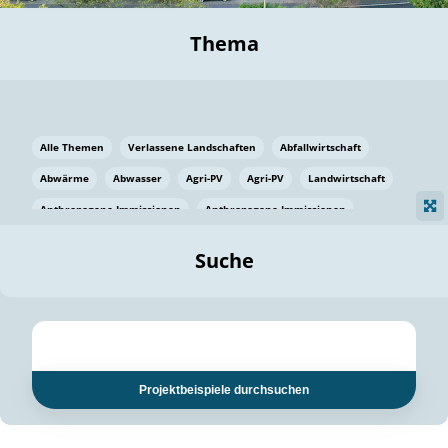
Thema
Alle Themen
Verlassene Landschaften
Abfallwirtschaft
Abwärme
Abwasser
Agri-PV
Agri-PV
Landwirtschaft
Anthropogene Immissionen
Anthropogene Immissionen
Vermeidung von Lebensmittelverlusten
Baden Württemberg
Suche
Ostsee
Bauen
Baumaterial
Bayern
Bayern
Beatmungssysteme
Beratung
Berlin
Bestäuber
bilaterale Zu-sammenarbeit
bilaterale Zu-sammenarbeit
Bildung
Bildung / Kommunikation
Projektbeispiele durchsuchen
Bildung für nachhaltige Entwicklung
Pflanzenkohle
Biodiversität
Biodiversität
Biogas
Biogas