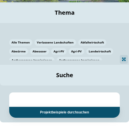
Thema
Alle Themen
Verlassene Landschaften
Abfallwirtschaft
Abwärme
Abwasser
Agri-PV
Agri-PV
Landwirtschaft
Anthropogene Immissionen
Anthropogene Immissionen
Vermeidung von Lebensmittelverlusten
Baden Württemberg
Suche
Ostsee
Bauen
Baumaterial
Bayern
Bayern
Beatmungssysteme
Beratung
Berlin
Bestäuber
bilaterale Zu-sammenarbeit
bilaterale Zu-sammenarbeit
Bildung
Bildung / Kommunikation
Projektbeispiele durchsuchen
Bildung für nachhaltige Entwicklung
Pflanzenkohle
Biodiversität
Biodiversität
Biogas
Biogas