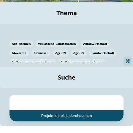
Thema
Alle Themen
Verlassene Landschaften
Abfallwirtschaft
Abwärme
Abwasser
Agri-PV
Agri-PV
Landwirtschaft
Anthropogene Immissionen
Anthropogene Immissionen
Vermeidung von Lebensmittelverlusten
Baden Württemberg
Suche
Ostsee
Bauen
Baumaterial
Bayern
Bayern
Beatmungssysteme
Beratung
Berlin
Bestäuber
bilaterale Zu-sammenarbeit
bilaterale Zu-sammenarbeit
Bildung
Bildung / Kommunikation
Projektbeispiele durchsuchen
Bildung für nachhaltige Entwicklung
Pflanzenkohle
Biodiversität
Biodiversität
Biogas
Biogas