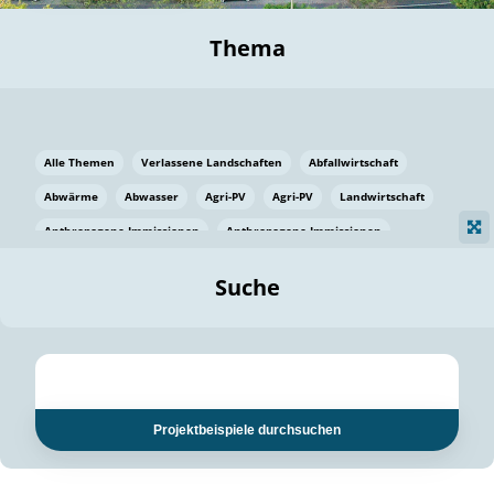
Thema
Alle Themen
Verlassene Landschaften
Abfallwirtschaft
Abwärme
Abwasser
Agri-PV
Agri-PV
Landwirtschaft
Anthropogene Immissionen
Anthropogene Immissionen
Vermeidung von Lebensmittelverlusten
Baden Württemberg
Suche
Ostsee
Bauen
Baumaterial
Bayern
Bayern
Beatmungssysteme
Beratung
Berlin
Bestäuber
bilaterale Zu-sammenarbeit
bilaterale Zu-sammenarbeit
Bildung
Bildung / Kommunikation
Projektbeispiele durchsuchen
Bildung für nachhaltige Entwicklung
Pflanzenkohle
Biodiversität
Biodiversität
Biogas
Biogas