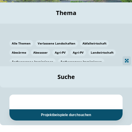
Thema
Alle Themen
Verlassene Landschaften
Abfallwirtschaft
Abwärme
Abwasser
Agri-PV
Agri-PV
Landwirtschaft
Anthropogene Immissionen
Anthropogene Immissionen
Vermeidung von Lebensmittelverlusten
Baden Württemberg
Suche
Ostsee
Bauen
Baumaterial
Bayern
Bayern
Beatmungssysteme
Beratung
Berlin
Bestäuber
bilaterale Zu-sammenarbeit
bilaterale Zu-sammenarbeit
Bildung
Bildung / Kommunikation
Projektbeispiele durchsuchen
Bildung für nachhaltige Entwicklung
Pflanzenkohle
Biodiversität
Biodiversität
Biogas
Biogas