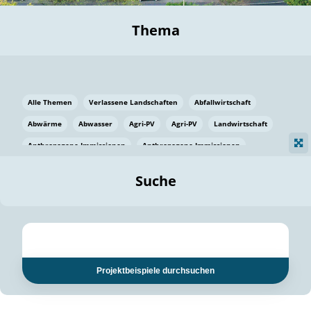
Thema
Alle Themen
Verlassene Landschaften
Abfallwirtschaft
Abwärme
Abwasser
Agri-PV
Agri-PV
Landwirtschaft
Anthropogene Immissionen
Anthropogene Immissionen
Vermeidung von Lebensmittelverlusten
Baden Württemberg
Suche
Ostsee
Bauen
Baumaterial
Bayern
Bayern
Beatmungssysteme
Beratung
Berlin
Bestäuber
bilaterale Zu-sammenarbeit
bilaterale Zu-sammenarbeit
Bildung
Bildung / Kommunikation
Projektbeispiele durchsuchen
Bildung für nachhaltige Entwicklung
Pflanzenkohle
Biodiversität
Biodiversität
Biogas
Biogas