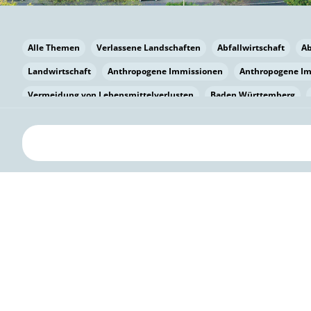
Alle Themen
Verlassene Landschaften
Abfallwirtschaft
A
Landwirtschaft
Anthropogene Immissionen
Anthropogene I
Vermeidung von Lebensmittelverlusten
Baden Württemberg
Bayern
Bayern
Beatmungssysteme
Beratung
Berlin
bilaterale Zu-sammenarbeit
Bildung
Bildung / Kommunikati
Pflanzenkohle
Biodiversität
Biodiversität
Biogas
Bioga
Vermeidung von Lebensmittelverlusten
Brandenburg
Breme
Bürgerwissenschaft
Capacity Building
Capacity Building
Circular Economy
Bürgerenergie
Bürgerbeteiligung
Citize
Bürgerwissenschaft
Klimawandel
Klimakrise
Klimaschutz
Kooperation
Kooperation mit KMU
Grenzüberschreitend
D
Deutscher Umweltpreis
Digitale Bildung
Digitaler Landschaf