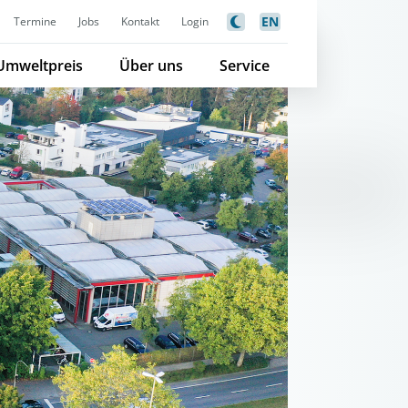
EN
Termine
Jobs
Kontakt
Login
Umweltpreis
Über uns
Service