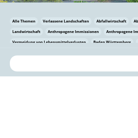
Alle Themen
Verlassene Landschaften
Abfallwirtschaft
A
Landwirtschaft
Anthropogene Immissionen
Anthropogene I
Vermeidung von Lebensmittelverlusten
Baden Württemberg
Bayern
Bayern
Beatmungssysteme
Beratung
Berlin
bilaterale Zu-sammenarbeit
Bildung
Bildung / Kommunikati
Pflanzenkohle
Biodiversität
Biodiversität
Biogas
Bioga
Vermeidung von Lebensmittelverlusten
Brandenburg
Breme
Bürgerwissenschaft
Capacity Building
Capacity Building
Kreislaufwirtschaft
Bürgerenergie
Bürgerbeteiligung
Citi
Citizen Science
Klimawandel
Klimakrise
Klimaschutz
Kooperation
Kooperation mit KMU
Grenzüberschreitend
D
Deutscher Umweltpreis
Digitale Bildung
Digitaler Landschaf