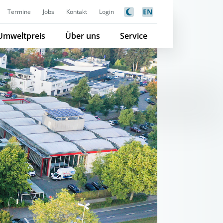
EN
Termine
Jobs
Kontakt
Login
Umweltpreis
Über uns
Service