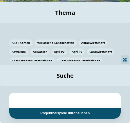
Thema
Alle Themen
Verlassene Landschaften
Abfallwirtschaft
Abwärme
Abwasser
Agri-PV
Agri-PV
Landwirtschaft
Anthropogene Immissionen
Anthropogene Immissionen
Vermeidung von Lebensmittelverlusten
Baden Württemberg
Suche
Ostsee
Bauen
Baumaterial
Bayern
Bayern
Beatmungssysteme
Beratung
Berlin
Bestäuber
bilaterale Zu-sammenarbeit
bilaterale Zu-sammenarbeit
Bildung
Bildung / Kommunikation
Projektbeispiele durchsuchen
Bildung für nachhaltige Entwicklung
Pflanzenkohle
Biodiversität
Biodiversität
Biogas
Biogas