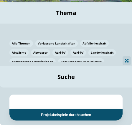
Thema
Alle Themen
Verlassene Landschaften
Abfallwirtschaft
Abwärme
Abwasser
Agri-PV
Agri-PV
Landwirtschaft
Anthropogene Immissionen
Anthropogene Immissionen
Vermeidung von Lebensmittelverlusten
Baden Württemberg
Suche
Ostsee
Bauen
Baumaterial
Bayern
Bayern
Beatmungssysteme
Beratung
Berlin
Bestäuber
bilaterale Zu-sammenarbeit
bilaterale Zu-sammenarbeit
Bildung
Bildung / Kommunikation
Projektbeispiele durchsuchen
Bildung für nachhaltige Entwicklung
Pflanzenkohle
Biodiversität
Biodiversität
Biogas
Biogas