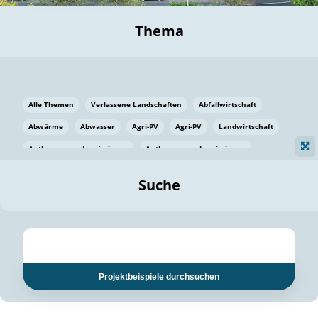
Thema
Alle Themen
Verlassene Landschaften
Abfallwirtschaft
Abwärme
Abwasser
Agri-PV
Agri-PV
Landwirtschaft
Anthropogene Immissionen
Anthropogene Immissionen
Vermeidung von Lebensmittelverlusten
Baden Württemberg
Suche
Ostsee
Bauen
Baumaterial
Bayern
Bayern
Beatmungssysteme
Beratung
Berlin
Bestäuber
bilaterale Zu-sammenarbeit
bilaterale Zu-sammenarbeit
Bildung
Bildung / Kommunikation
Projektbeispiele durchsuchen
Bildung für nachhaltige Entwicklung
Pflanzenkohle
Biodiversität
Biodiversität
Biogas
Biogas