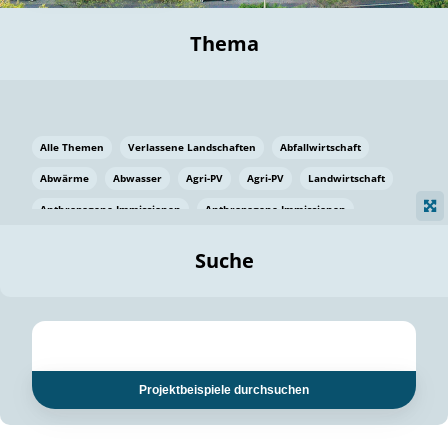
Thema
Alle Themen
Verlassene Landschaften
Abfallwirtschaft
Abwärme
Abwasser
Agri-PV
Agri-PV
Landwirtschaft
Anthropogene Immissionen
Anthropogene Immissionen
Vermeidung von Lebensmittelverlusten
Baden Württemberg
Suche
Ostsee
Bauen
Baumaterial
Bayern
Bayern
Beatmungssysteme
Beratung
Berlin
Bestäuber
bilaterale Zu-sammenarbeit
bilaterale Zu-sammenarbeit
Bildung
Bildung / Kommunikation
Projektbeispiele durchsuchen
Bildung für nachhaltige Entwicklung
Pflanzenkohle
Biodiversität
Biodiversität
Biogas
Biogas