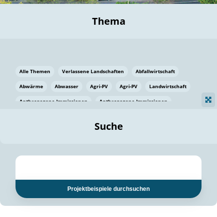
Thema
Alle Themen
Verlassene Landschaften
Abfallwirtschaft
Abwärme
Abwasser
Agri-PV
Agri-PV
Landwirtschaft
Anthropogene Immissionen
Anthropogene Immissionen
Vermeidung von Lebensmittelverlusten
Baden Württemberg
Suche
Ostsee
Bauen
Baumaterial
Bayern
Bayern
Beatmungssysteme
Beratung
Berlin
Bestäuber
bilaterale Zu-sammenarbeit
bilaterale Zu-sammenarbeit
Bildung
Bildung / Kommunikation
Projektbeispiele durchsuchen
Bildung für nachhaltige Entwicklung
Pflanzenkohle
Biodiversität
Biodiversität
Biogas
Biogas