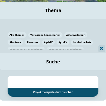
Thema
Alle Themen
Verlassene Landschaften
Abfallwirtschaft
Abwärme
Abwasser
Agri-PV
Agri-PV
Landwirtschaft
Anthropogene Immissionen
Anthropogene Immissionen
Vermeidung von Lebensmittelverlusten
Baden Württemberg
Suche
Ostsee
Bauen
Baumaterial
Bayern
Bayern
Beatmungssysteme
Beratung
Berlin
Bestäuber
bilaterale Zu-sammenarbeit
bilaterale Zu-sammenarbeit
Bildung
Bildung / Kommunikation
Projektbeispiele durchsuchen
Bildung für nachhaltige Entwicklung
Pflanzenkohle
Biodiversität
Biodiversität
Biogas
Biogas