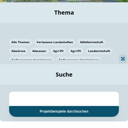
Thema
Alle Themen
Verlassene Landschaften
Abfallwirtschaft
Abwärme
Abwasser
Agri-PV
Agri-PV
Landwirtschaft
Anthropogene Immissionen
Anthropogene Immissionen
Vermeidung von Lebensmittelverlusten
Baden Württemberg
Suche
Ostsee
Bauen
Baumaterial
Bayern
Bayern
Beatmungssysteme
Beratung
Berlin
Bestäuber
bilaterale Zu-sammenarbeit
bilaterale Zu-sammenarbeit
Bildung
Bildung / Kommunikation
Projektbeispiele durchsuchen
Bildung für nachhaltige Entwicklung
Pflanzenkohle
Biodiversität
Biodiversität
Biogas
Biogas