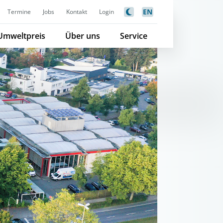
EN
Termine
Jobs
Kontakt
Login
Umweltpreis
Über uns
Service