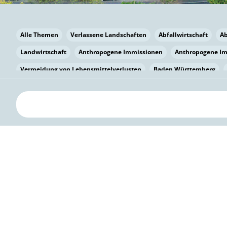
Alle Themen
Verlassene Landschaften
Abfallwirtschaft
A
Landwirtschaft
Anthropogene Immissionen
Anthropogene I
Vermeidung von Lebensmittelverlusten
Baden Württemberg
Bayern
Bayern
Beatmungssysteme
Beratung
Berlin
bilaterale Zu-sammenarbeit
Bildung
Bildung / Kommunikati
Pflanzenkohle
Biodiversität
Biodiversität
Biogas
Bioga
Vermeidung von Lebensmittelverlusten
Brandenburg
Breme
Bürgerwissenschaft
Capacity Building
Capacity Building
Kreislaufwirtschaft
Bürgerenergie
Bürgerbeteiligung
Bürg
Citizen Science
Klimawandel
Klimakrise
Klimaschutz
Kooperation
Kooperation mit KMU
Grenzüberschreitend
D
Deutscher Umweltpreis
Digitale Bildung
Digitaler Landschaf