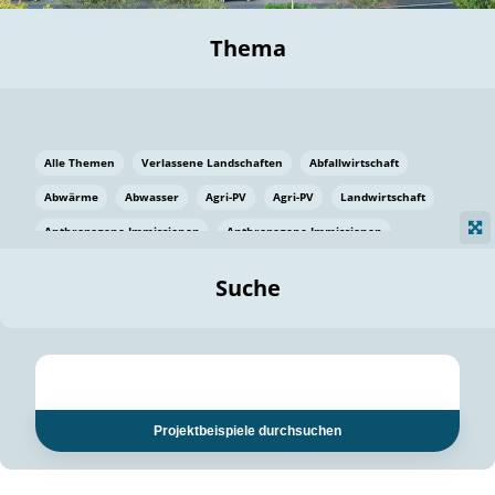
Thema
Alle Themen
Verlassene Landschaften
Abfallwirtschaft
Abwärme
Abwasser
Agri-PV
Agri-PV
Landwirtschaft
Anthropogene Immissionen
Anthropogene Immissionen
Vermeidung von Lebensmittelverlusten
Baden Württemberg
Suche
Ostsee
Bauen
Baumaterial
Bayern
Bayern
Beatmungssysteme
Beratung
Berlin
Bestäuber
bilaterale Zu-sammenarbeit
bilaterale Zu-sammenarbeit
Bildung
Bildung / Kommunikation
Projektbeispiele durchsuchen
Bildung für nachhaltige Entwicklung
Pflanzenkohle
Biodiversität
Biodiversität
Biogas
Biogas