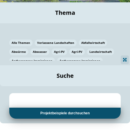
Thema
Alle Themen
Verlassene Landschaften
Abfallwirtschaft
Abwärme
Abwasser
Agri-PV
Agri-PV
Landwirtschaft
Anthropogene Immissionen
Anthropogene Immissionen
Vermeidung von Lebensmittelverlusten
Baden Württemberg
Suche
Ostsee
Bauen
Baumaterial
Bayern
Bayern
Beatmungssysteme
Beratung
Berlin
Bestäuber
bilaterale Zu-sammenarbeit
bilaterale Zu-sammenarbeit
Bildung
Bildung / Kommunikation
Projektbeispiele durchsuchen
Bildung für nachhaltige Entwicklung
Pflanzenkohle
Biodiversität
Biodiversität
Biogas
Biogas