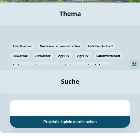
Thema
Alle Themen
Verlassene Landschaften
Abfallwirtschaft
Abwärme
Abwasser
Agri-PV
Agri-PV
Landwirtschaft
Anthropogene Immissionen
Anthropogene Immissionen
Vermeidung von Lebensmittelverlusten
Baden Württemberg
Suche
Ostsee
Bauen
Baumaterial
Bayern
Bayern
Beatmungssysteme
Beratung
Berlin
Bestäuber
bilaterale Zu-sammenarbeit
bilaterale Zu-sammenarbeit
Bildung
Bildung / Kommunikation
Projektbeispiele durchsuchen
Bildung für nachhaltige Entwicklung
Pflanzenkohle
Biodiversität
Biodiversität
Biogas
Biogas