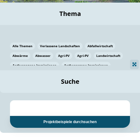
Thema
Alle Themen
Verlassene Landschaften
Abfallwirtschaft
Abwärme
Abwasser
Agri-PV
Agri-PV
Landwirtschaft
Anthropogene Immissionen
Anthropogene Immissionen
Vermeidung von Lebensmittelverlusten
Baden Württemberg
Suche
Ostsee
Bauen
Baumaterial
Bayern
Bayern
Beatmungssysteme
Beratung
Berlin
Bestäuber
bilaterale Zu-sammenarbeit
bilaterale Zu-sammenarbeit
Bildung
Bildung / Kommunikation
Projektbeispiele durchsuchen
Bildung für nachhaltige Entwicklung
Pflanzenkohle
Biodiversität
Biodiversität
Biogas
Biogas