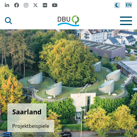
EN
Saarland
Projektbeispiele