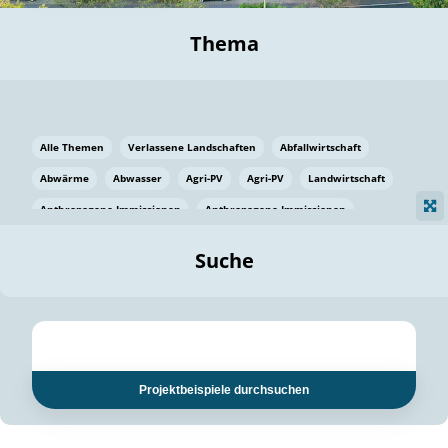
Thema
Alle Themen
Verlassene Landschaften
Abfallwirtschaft
Abwärme
Abwasser
Agri-PV
Agri-PV
Landwirtschaft
Anthropogene Immissionen
Anthropogene Immissionen
Vermeidung von Lebensmittelverlusten
Baden Württemberg
Suche
Ostsee
Bauen
Baumaterial
Bayern
Bayern
Beatmungssysteme
Beratung
Berlin
Bestäuber
bilaterale Zu-sammenarbeit
bilaterale Zu-sammenarbeit
Bildung
Bildung / Kommunikation
Projektbeispiele durchsuchen
Bildung für nachhaltige Entwicklung
Pflanzenkohle
Biodiversität
Biodiversität
Biogas
Biogas