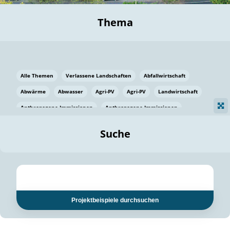
Thema
Alle Themen
Verlassene Landschaften
Abfallwirtschaft
Abwärme
Abwasser
Agri-PV
Agri-PV
Landwirtschaft
Anthropogene Immissionen
Anthropogene Immissionen
Vermeidung von Lebensmittelverlusten
Baden Württemberg
Suche
Ostsee
Bauen
Baumaterial
Bayern
Bayern
Beatmungssysteme
Beratung
Berlin
Bestäuber
bilaterale Zu-sammenarbeit
bilaterale Zu-sammenarbeit
Bildung
Bildung / Kommunikation
Projektbeispiele durchsuchen
Bildung für nachhaltige Entwicklung
Pflanzenkohle
Biodiversität
Biodiversität
Biogas
Biogas