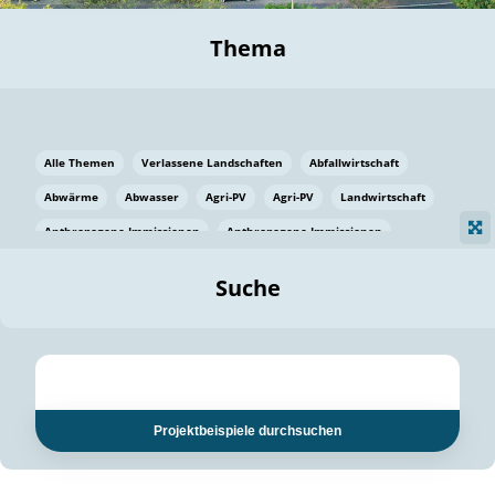
Thema
Alle Themen
Verlassene Landschaften
Abfallwirtschaft
Abwärme
Abwasser
Agri-PV
Agri-PV
Landwirtschaft
Anthropogene Immissionen
Anthropogene Immissionen
Vermeidung von Lebensmittelverlusten
Baden Württemberg
Suche
Ostsee
Bauen
Baumaterial
Bayern
Bayern
Beatmungssysteme
Beratung
Berlin
Bestäuber
bilaterale Zu-sammenarbeit
bilaterale Zu-sammenarbeit
Bildung
Bildung / Kommunikation
Projektbeispiele durchsuchen
Bildung für nachhaltige Entwicklung
Pflanzenkohle
Biodiversität
Biodiversität
Biogas
Biogas