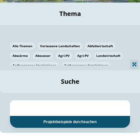
Thema
Alle Themen
Verlassene Landschaften
Abfallwirtschaft
Abwärme
Abwasser
Agri-PV
Agri-PV
Landwirtschaft
Anthropogene Immissionen
Anthropogene Immissionen
Vermeidung von Lebensmittelverlusten
Baden Württemberg
Suche
Ostsee
Bauen
Baumaterial
Bayern
Bayern
Beatmungssysteme
Beratung
Berlin
Bestäuber
bilaterale Zu-sammenarbeit
bilaterale Zu-sammenarbeit
Bildung
Bildung / Kommunikation
Projektbeispiele durchsuchen
Bildung für nachhaltige Entwicklung
Pflanzenkohle
Biodiversität
Biodiversität
Biogas
Biogas