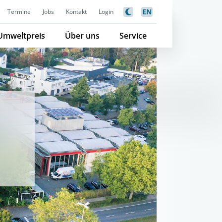
EN
Termine
Jobs
Kontakt
Login
Umweltpreis
Über uns
Service