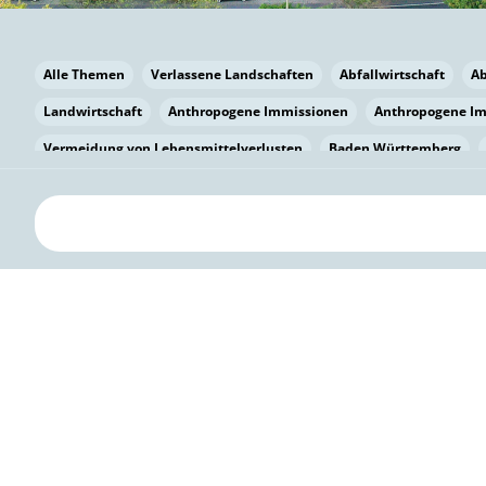
Alle Themen
Verlassene Landschaften
Abfallwirtschaft
A
Landwirtschaft
Anthropogene Immissionen
Anthropogene I
Vermeidung von Lebensmittelverlusten
Baden Württemberg
Bayern
Bayern
Beatmungssysteme
Beratung
Berlin
bilaterale Zu-sammenarbeit
Bildung
Bildung / Kommunikati
Pflanzenkohle
Biodiversität
Biodiversität
Biogas
Bioga
Vermeidung von Lebensmittelverlusten
Brandenburg
Breme
Bürgerwissenschaft
Capacity Building
Capacity Building
Circular Economy
Bürgerenergie
Bürgerbeteiligung
Citize
Citizen Science
Klimawandel
Klimakrise
Klimaschutz
Kooperation
Kooperation mit KMU
Grenzüberschreitend
D
Deutscher Umweltpreis
Digitale Bildung
Digitaler Landschaf