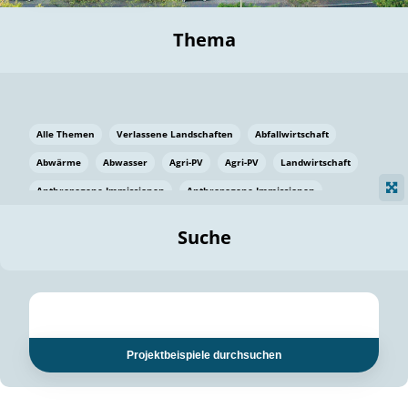
Thema
Alle Themen
Verlassene Landschaften
Abfallwirtschaft
Abwärme
Abwasser
Agri-PV
Agri-PV
Landwirtschaft
Anthropogene Immissionen
Anthropogene Immissionen
Vermeidung von Lebensmittelverlusten
Baden Württemberg
Suche
Ostsee
Bauen
Baumaterial
Bayern
Bayern
Beatmungssysteme
Beratung
Berlin
Bestäuber
bilaterale Zu-sammenarbeit
bilaterale Zu-sammenarbeit
Bildung
Bildung / Kommunikation
Projektbeispiele durchsuchen
Bildung für nachhaltige Entwicklung
Pflanzenkohle
Biodiversität
Biodiversität
Biogas
Biogas