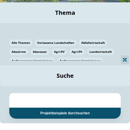
Thema
Alle Themen
Verlassene Landschaften
Abfallwirtschaft
Abwärme
Abwasser
Agri-PV
Agri-PV
Landwirtschaft
Anthropogene Immissionen
Anthropogene Immissionen
Vermeidung von Lebensmittelverlusten
Baden Württemberg
Suche
Ostsee
Bauen
Baumaterial
Bayern
Bayern
Beatmungssysteme
Beratung
Berlin
Bestäuber
bilaterale Zu-sammenarbeit
bilaterale Zu-sammenarbeit
Bildung
Bildung / Kommunikation
Projektbeispiele durchsuchen
Bildung für nachhaltige Entwicklung
Pflanzenkohle
Biodiversität
Biodiversität
Biogas
Biogas