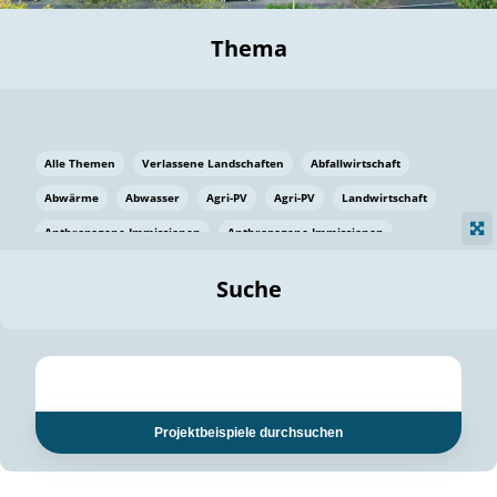
Thema
Alle Themen
Verlassene Landschaften
Abfallwirtschaft
Abwärme
Abwasser
Agri-PV
Agri-PV
Landwirtschaft
Anthropogene Immissionen
Anthropogene Immissionen
Vermeidung von Lebensmittelverlusten
Baden Württemberg
Suche
Ostsee
Bauen
Baumaterial
Bayern
Bayern
Beatmungssysteme
Beratung
Berlin
Bestäuber
bilaterale Zu-sammenarbeit
bilaterale Zu-sammenarbeit
Bildung
Bildung / Kommunikation
Projektbeispiele durchsuchen
Bildung für nachhaltige Entwicklung
Pflanzenkohle
Biodiversität
Biodiversität
Biogas
Biogas