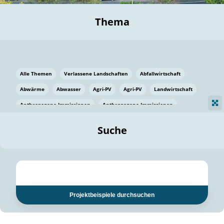
Thema
Alle Themen
Verlassene Landschaften
Abfallwirtschaft
Abwärme
Abwasser
Agri-PV
Agri-PV
Landwirtschaft
Anthropogene Immissionen
Anthropogene Immissionen
Vermeidung von Lebensmittelverlusten
Baden Württemberg
Suche
Ostsee
Bauen
Baumaterial
Bayern
Bayern
Beatmungssysteme
Beratung
Berlin
Bestäuber
bilaterale Zu-sammenarbeit
bilaterale Zu-sammenarbeit
Bildung
Bildung / Kommunikation
Projektbeispiele durchsuchen
Bildung für nachhaltige Entwicklung
Pflanzenkohle
Biodiversität
Biodiversität
Biogas
Biogas