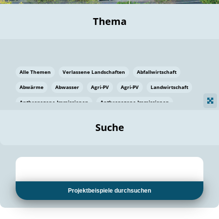
Thema
Alle Themen
Verlassene Landschaften
Abfallwirtschaft
Abwärme
Abwasser
Agri-PV
Agri-PV
Landwirtschaft
Anthropogene Immissionen
Anthropogene Immissionen
Vermeidung von Lebensmittelverlusten
Baden Württemberg
Suche
Ostsee
Bauen
Baumaterial
Bayern
Bayern
Beatmungssysteme
Beratung
Berlin
Bestäuber
bilaterale Zu-sammenarbeit
bilaterale Zu-sammenarbeit
Bildung
Bildung / Kommunikation
Projektbeispiele durchsuchen
Bildung für nachhaltige Entwicklung
Pflanzenkohle
Biodiversität
Biodiversität
Biogas
Biogas