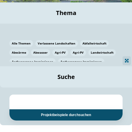
Thema
Alle Themen
Verlassene Landschaften
Abfallwirtschaft
Abwärme
Abwasser
Agri-PV
Agri-PV
Landwirtschaft
Anthropogene Immissionen
Anthropogene Immissionen
Vermeidung von Lebensmittelverlusten
Baden Württemberg
Suche
Ostsee
Bauen
Baumaterial
Bayern
Bayern
Beatmungssysteme
Beratung
Berlin
Bestäuber
bilaterale Zu-sammenarbeit
bilaterale Zu-sammenarbeit
Bildung
Bildung / Kommunikation
Projektbeispiele durchsuchen
Bildung für nachhaltige Entwicklung
Pflanzenkohle
Biodiversität
Biodiversität
Biogas
Biogas