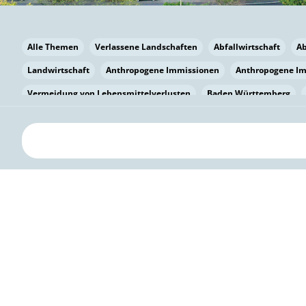
Alle Themen
Verlassene Landschaften
Abfallwirtschaft
A
Landwirtschaft
Anthropogene Immissionen
Anthropogene I
Vermeidung von Lebensmittelverlusten
Baden Württemberg
Bayern
Bayern
Beatmungssysteme
Beratung
Berlin
bilaterale Zu-sammenarbeit
Bildung
Bildung / Kommunikati
Pflanzenkohle
Biodiversität
Biodiversität
Biogas
Bioga
Vermeidung von Lebensmittelverlusten
Brandenburg
Breme
Bürgerwissenschaft
Capacity Building
Capacity Building
Kreislaufwirtschaft
Bürgerenergie
Bürgerbeteiligung
Bürg
Citizen Science
Klimawandel
Klimakrise
Klimaschutz
Kooperation
Kooperation mit KMU
Grenzüberschreitend
D
Deutscher Umweltpreis
Digitale Bildung
Digitaler Landschaf