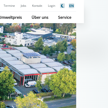
EN
Termine
Jobs
Kontakt
Login
Umweltpreis
Über uns
Service