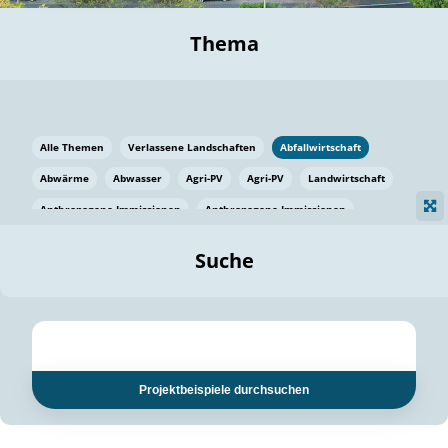
Thema
Alle Themen
Verlassene Landschaften
Abfallwirtschaft
Abwärme
Abwasser
Agri-PV
Agri-PV
Landwirtschaft
Anthropogene Immissionen
Anthropogene Immissionen
Vermeidung von Lebensmittelverlusten
Baden Württemberg
Suche
Ostsee
Bauen
Baumaterial
Bayern
Bayern
Beatmungssysteme
Beratung
Berlin
Bestäuber
bilaterale Zu-sammenarbeit
bilaterale Zu-sammenarbeit
Bildung
Bildung / Kommunikation
Projektbeispiele durchsuchen
Bildung für nachhaltige Entwicklung
Pflanzenkohle
Biodiversität
Biodiversität
Biogas
Biogas